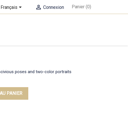


Panier
(0)
Français
Connexion
ascivious poses and two-color portraits
AU PANIER