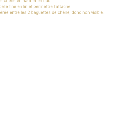
de chêne en haut et en bas.
lle fine en lin et permettre l’attache.
érée entre les 2 baguettes de chêne, donc non visible.