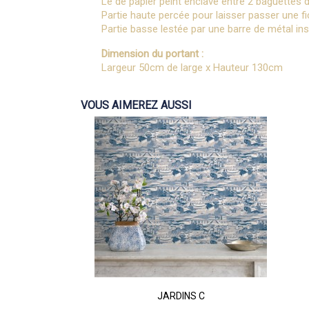
Lé de papier peint enclavé entre 2 baguettes 
Partie haute percée pour laisser passer une fice
Partie basse lestée par une barre de métal ins
Dimension du portant :
Largeur 50cm de large x Hauteur 130cm
VOUS AIMEREZ AUSSI
JARDINS C