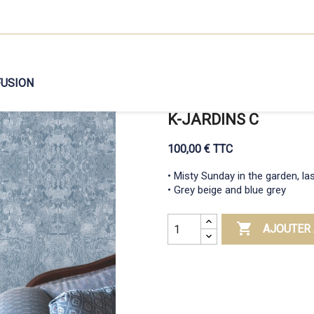
FUSION
K-JARDINS C
100,00 € TTC
• Misty Sunday in the garden, l
• Grey beige and blue grey

AJOUTER 