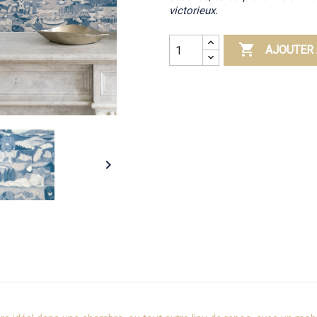
victorieux.

AJOUTER 
