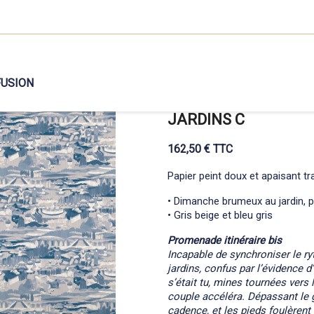
FUSION
JARDINS C
162,50 € TTC
Papier peint doux et apaisant t
• Dimanche brumeux au jardin, p
• Gris beige et bleu gris
Promenade itinéraire bis
Incapable de synchroniser le ry
jardins, confus par l’évidence d
s’était tu, mines tournées vers l
couple accéléra. Dépassant le gr
cadence, et les pieds foulèrent