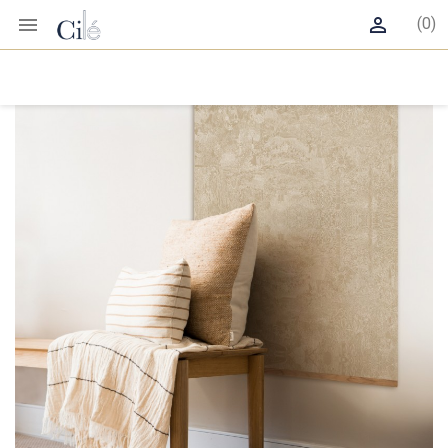


(0)