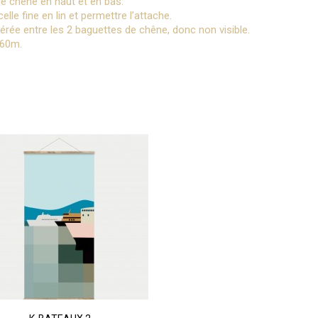
de chêne en haut et en bas.
lle fine en lin et permettre l’attache.
érée entre les 2 baguettes de chêne, donc non visible.
,60m.