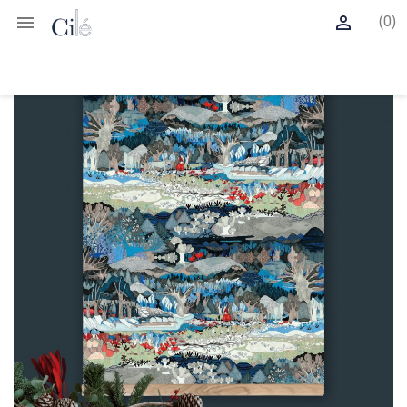


(0)