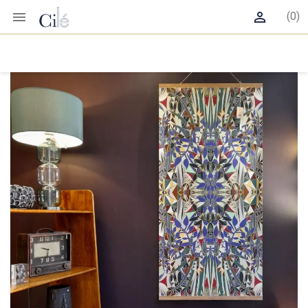


(0)