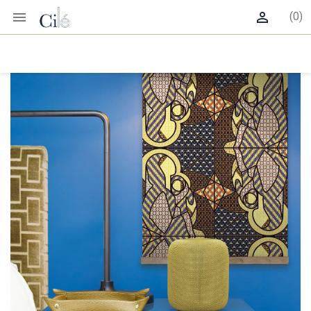


(0)