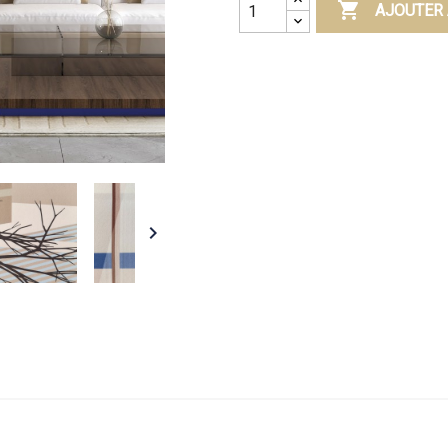

AJOUTER 
