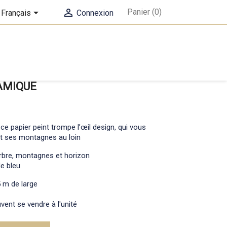


Panier
(0)
Français
Connexion
AMIQUE
ce papier peint trompe l’œil design, qui vous
 et ses montagnes au loin
 arbre, montagnes et horizon
e bleu
5 m de large
vent se vendre à l'unité