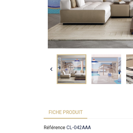

FICHE PRODUIT
Référence
CL-042AAA