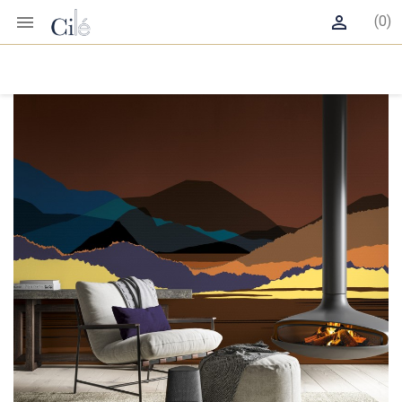


(0)