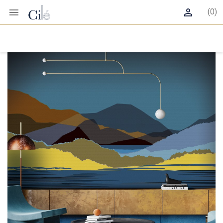


(0)