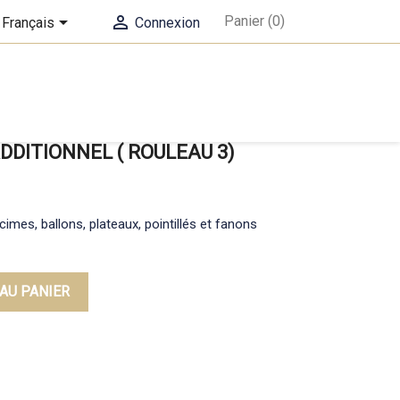


Panier
(0)
Français
Connexion
DDITIONNEL ( ROULEAU 3)
imes, ballons, plateaux, pointillés et fanons
AU PANIER