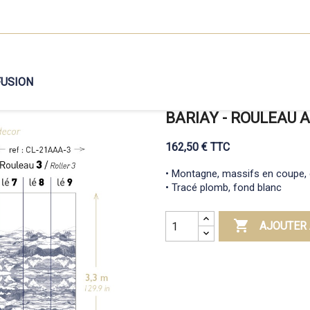
FUSION
BARIAY - ROULEAU A
162,50 € TTC
• Montagne, massifs en coupe, c
• Tracé plomb, fond blanc

AJOUTER 