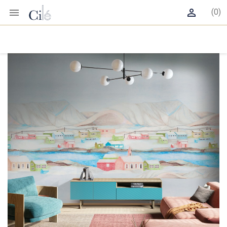


(0)