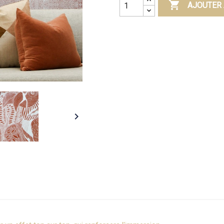

AJOUTER 
