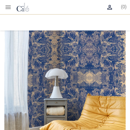


(0)