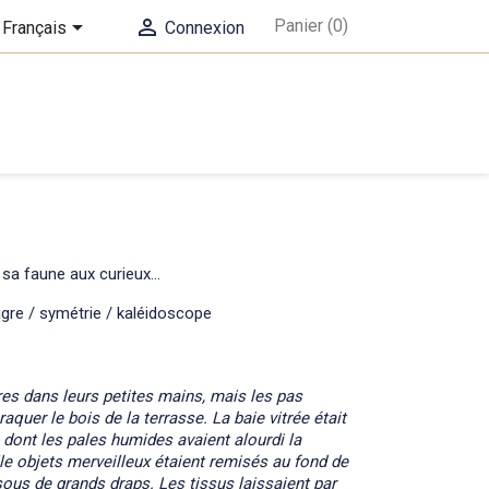


Panier
(0)
Français
Connexion
 sa faune aux curieux...
tigre / symétrie / kaléidoscope
ires dans leurs petites mains, mais les pas
raquer le bois de la terrasse. La baie vitrée était
r, dont les pales humides avaient alourdi la
lle objets merveilleux étaient remisés au fond de
sous de grands draps. Les tissus laissaient par