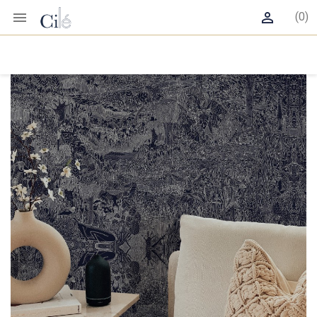


(0)